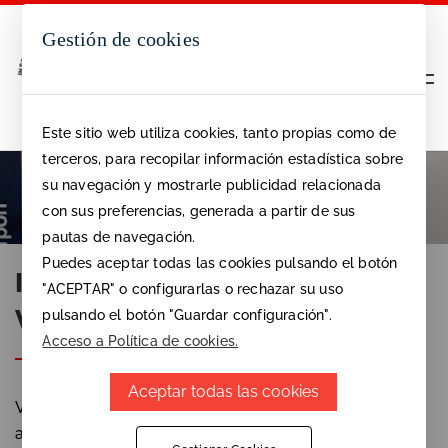
Gestión de cookies
Este sitio web utiliza cookies, tanto propias como de
terceros, para recopilar información estadística sobre
su navegación y mostrarle publicidad relacionada
Puertas y Ventanas Correderas
con sus preferencias, generada a partir de sus
SOLICITAR PRESUPUESTO
pautas de navegación.
Puedes aceptar todas las cookies pulsando el botón
Instalación de Puertas y
"ACEPTAR" o configurarlas o rechazar su uso
Ventanas Correderas
pulsando el botón "Guardar configuración".
Acceso a Política de cookies.
Aceptar todas las cookies
Ventanas correderas son ideales para el
aprovechamiento de los espacios, permiten grandes