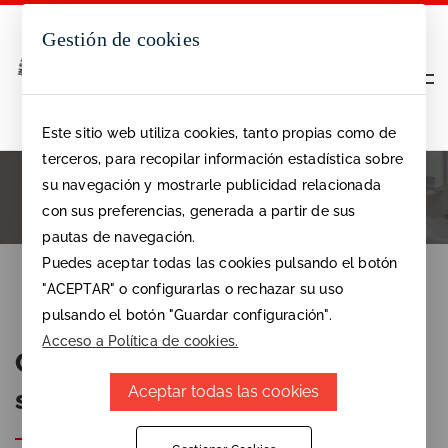
Gestión de cookies
Este sitio web utiliza cookies, tanto propias como de
terceros, para recopilar información estadística sobre
La mejor solución para dividir baños
su navegación y mostrarle publicidad relacionada
públicos sin obra
con sus preferencias, generada a partir de sus
SOLICITAR PRESUPUESTO
pautas de navegación.
Puedes aceptar todas las cookies pulsando el botón
"ACEPTAR" o configurarlas o rechazar su uso
pulsando el botón "Guardar configuración".
Acceso a Política de cookies.
Cabinas fenólicas
Aceptar todas las cookies
sanitarias en Barcelona